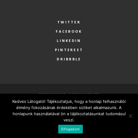
TWITTER
FACEBOOK
LINKEDIN
PINTEREST
DRIBBBLE
COPYRIGHT 2017 - NORDHANGER KFT.
Kedves Látogató! Tájékoztatjuk, hogy a honlap felhasználói
FŐOLDAL
SZOLGÁLTATÁSOK
RÓLUNK
PARTNEREK
élmény fokozásának érdekében sütiket alkalmazunk. A
KAPCSOLAT
MINDEN VÁLLALKOZÁSNAK LEGYEN SAJÁT HONLAPJA
honlapunk használatával ön a tájékoztatásunkat tudomásul
veszi.
MAGYAR
Elfogadom