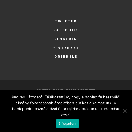
TWITTER
FACEBOOK
LINKEDIN
PINTEREST
DRIBBBLE
COPYRIGHT 2017 - NORDHANGER KFT.
Kedves Látogató! Tájékoztatjuk, hogy a honlap felhasználói
FŐOLDAL
SZOLGÁLTATÁSOK
RÓLUNK
PARTNEREK
élmény fokozásának érdekében sütiket alkalmazunk. A
KAPCSOLAT
MINDEN VÁLLALKOZÁSNAK LEGYEN SAJÁT HONLAPJA
honlapunk használatával ön a tájékoztatásunkat tudomásul
veszi.
MAGYAR
Elfogadom