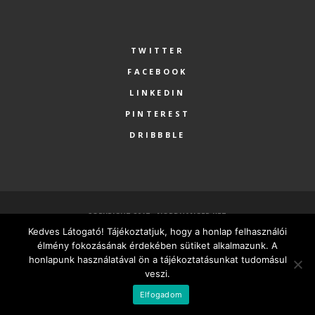
TWITTER
FACEBOOK
LINKEDIN
PINTEREST
DRIBBBLE
COPYRIGHT 2017 - NORDHANGER KFT.
Kedves Látogató! Tájékoztatjuk, hogy a honlap felhasználói
FŐOLDAL
SZOLGÁLTATÁSOK
RÓLUNK
PARTNEREK
élmény fokozásának érdekében sütiket alkalmazunk. A
KAPCSOLAT
MINDEN VÁLLALKOZÁSNAK LEGYEN SAJÁT HONLAPJA
honlapunk használatával ön a tájékoztatásunkat tudomásul
veszi.
MAGYAR
Elfogadom