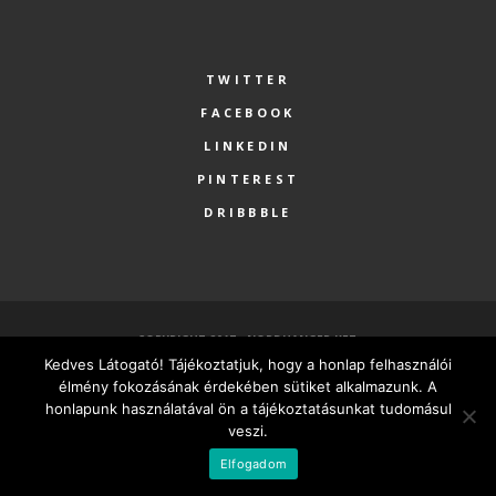
TWITTER
FACEBOOK
LINKEDIN
PINTEREST
DRIBBBLE
COPYRIGHT 2017 - NORDHANGER KFT.
Kedves Látogató! Tájékoztatjuk, hogy a honlap felhasználói
FŐOLDAL
SZOLGÁLTATÁSOK
RÓLUNK
PARTNEREK
élmény fokozásának érdekében sütiket alkalmazunk. A
KAPCSOLAT
MINDEN VÁLLALKOZÁSNAK LEGYEN SAJÁT HONLAPJA
honlapunk használatával ön a tájékoztatásunkat tudomásul
veszi.
MAGYAR
Elfogadom