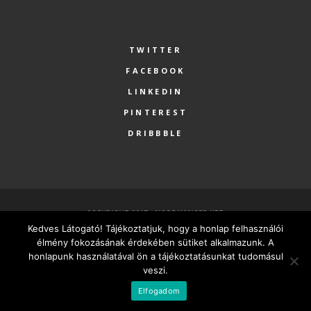
TWITTER
FACEBOOK
LINKEDIN
PINTEREST
DRIBBBLE
COPYRIGHT 2017 - NORDHANGER KFT.
Kedves Látogató! Tájékoztatjuk, hogy a honlap felhasználói
FŐOLDAL
SZOLGÁLTATÁSOK
RÓLUNK
PARTNEREK
élmény fokozásának érdekében sütiket alkalmazunk. A
KAPCSOLAT
MINDEN VÁLLALKOZÁSNAK LEGYEN SAJÁT HONLAPJA
honlapunk használatával ön a tájékoztatásunkat tudomásul
veszi.
MAGYAR
Elfogadom