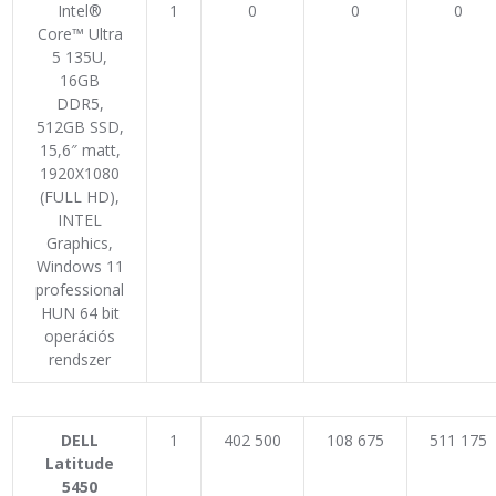
Intel®
1
0
0
0
Core™ Ultra
5 135U,
16GB
DDR5,
512GB SSD,
15,6″ matt,
1920X1080
(FULL HD),
INTEL
Graphics,
Windows 11
professional
HUN 64 bit
operációs
rendszer
DELL
1
402 500
108 675
511 175
Latitude
5450