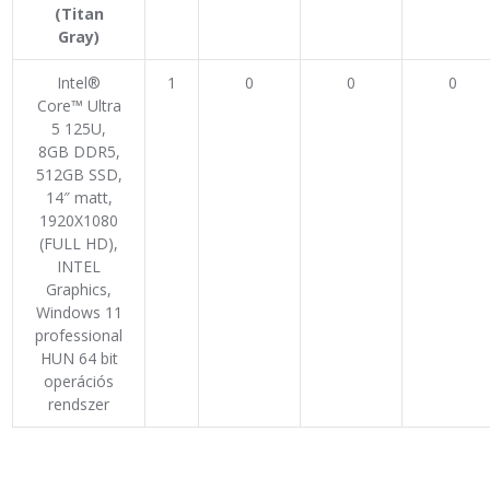
(Titan
Gray)
Intel®
1
0
0
0
Core™ Ultra
5 125U,
8GB DDR5,
512GB SSD,
14″ matt,
1920X1080
(FULL HD),
INTEL
Graphics,
Windows 11
professional
HUN 64 bit
operációs
rendszer