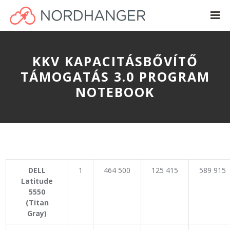
KKV KAPACITÁSBŐVÍTŐ
TÁMOGATÁS 3.0 PROGRAM
NOTEBOOK
DELL
1
464 500
125 415
589 915
Latitude
5550
(Titan
Gray)