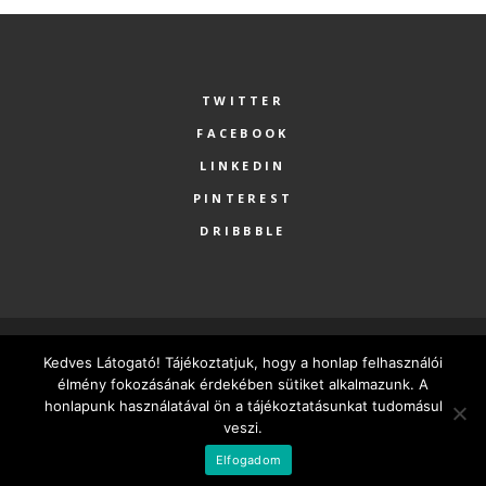
TWITTER
FACEBOOK
LINKEDIN
PINTEREST
DRIBBBLE
COPYRIGHT 2017 - NORDHANGER KFT.
Kedves Látogató! Tájékoztatjuk, hogy a honlap felhasználói
élmény fokozásának érdekében sütiket alkalmazunk. A
FŐOLDAL
SZOLGÁLTATÁSOK
RÓLUNK
PARTNEREK
honlapunk használatával ön a tájékoztatásunkat tudomásul
KAPCSOLAT
MINDEN VÁLLALKOZÁSNAK LEGYEN SAJÁT HONLAPJA
veszi.
MAGYAR
Elfogadom