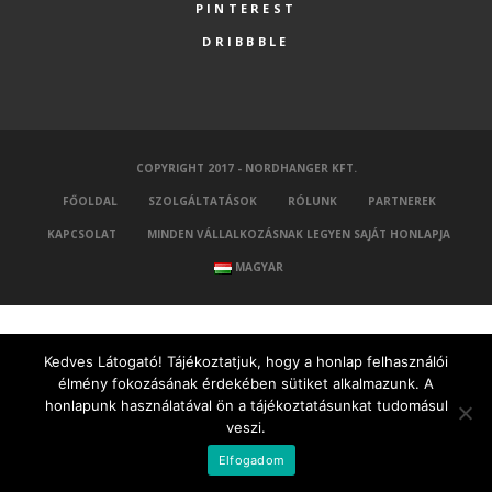
PINTEREST
DRIBBBLE
COPYRIGHT 2017 - NORDHANGER KFT.
FŐOLDAL
SZOLGÁLTATÁSOK
RÓLUNK
PARTNEREK
KAPCSOLAT
MINDEN VÁLLALKOZÁSNAK LEGYEN SAJÁT HONLAPJA
MAGYAR
Kedves Látogató! Tájékoztatjuk, hogy a honlap felhasználói
élmény fokozásának érdekében sütiket alkalmazunk. A
honlapunk használatával ön a tájékoztatásunkat tudomásul
veszi.
Elfogadom