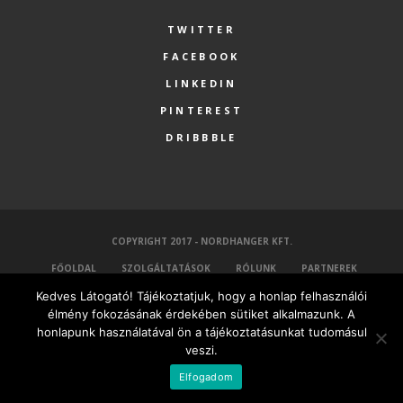
TWITTER
FACEBOOK
LINKEDIN
PINTEREST
DRIBBBLE
COPYRIGHT 2017 - NORDHANGER KFT.
FŐOLDAL
SZOLGÁLTATÁSOK
RÓLUNK
PARTNEREK
Kedves Látogató! Tájékoztatjuk, hogy a honlap felhasználói
KAPCSOLAT
MINDEN VÁLLALKOZÁSNAK LEGYEN SAJÁT HONLAPJA
élmény fokozásának érdekében sütiket alkalmazunk. A
MAGYAR
honlapunk használatával ön a tájékoztatásunkat tudomásul
veszi.
Elfogadom