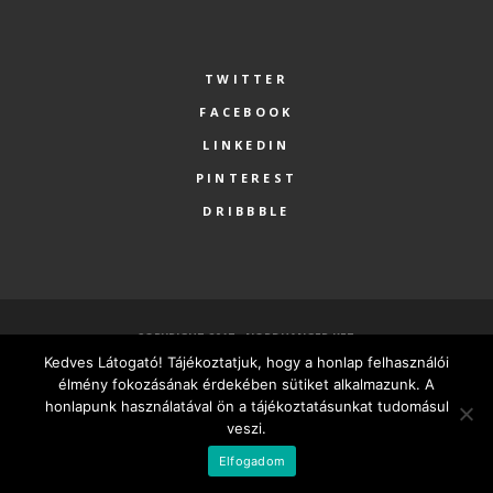
TWITTER
FACEBOOK
LINKEDIN
PINTEREST
DRIBBBLE
COPYRIGHT 2017 - NORDHANGER KFT.
Kedves Látogató! Tájékoztatjuk, hogy a honlap felhasználói
FŐOLDAL
SZOLGÁLTATÁSOK
RÓLUNK
PARTNEREK
élmény fokozásának érdekében sütiket alkalmazunk. A
KAPCSOLAT
MINDEN VÁLLALKOZÁSNAK LEGYEN SAJÁT HONLAPJA
honlapunk használatával ön a tájékoztatásunkat tudomásul
veszi.
MAGYAR
Elfogadom