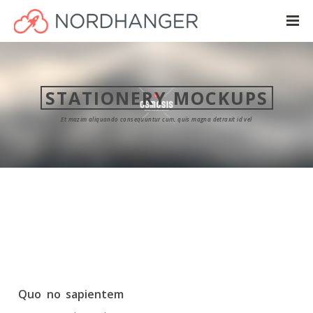
STATIONERY MOCKUPS
Et mazim aliquando consequuntur cum, quis magna detraxit id vel
Quo no sapientem