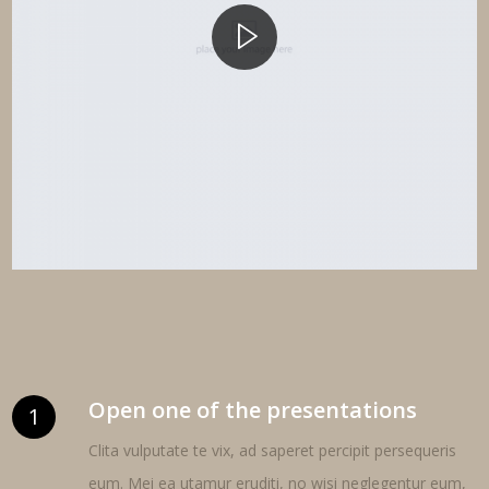
Open one of the presentations
1
Clita vulputate te vix, ad saperet percipit persequeris
eum. Mei ea utamur eruditi, no wisi neglegentur eum,