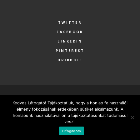
TWITTER
FACEBOOK
LINKEDIN
PINTEREST
DRIBBBLE
COPYRIGHT 2017 - NORDHANGER KFT.
Kedves Látogató! Tájékoztatjuk, hogy a honlap felhasználói
FŐOLDAL
SZOLGÁLTATÁSOK
RÓLUNK
PARTNEREK
élmény fokozásának érdekében sütiket alkalmazunk. A
KAPCSOLAT
MINDEN VÁLLALKOZÁSNAK LEGYEN SAJÁT HONLAPJA
honlapunk használatával ön a tájékoztatásunkat tudomásul
veszi.
MAGYAR
Elfogadom