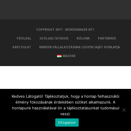
COPYRIGHT 2017 - NORDHANGER KFT.
FŐOLDAL
SZOLGÁLTATÁSOK
RÓLUNK
PARTNEREK
KAPCSOLAT
MINDEN VÁLLALKOZÁSNAK LEGYEN SAJÁT HONLAPJA
MAGYAR
Kedves Látogató! Tájékoztatjuk, hogy a honlap felhasználói
élmény fokozásának érdekében sütiket alkalmazunk. A
honlapunk használatával ön a tájékoztatásunkat tudomásul
veszi.
Elfogadom