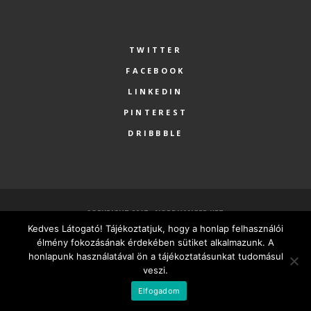
TWITTER
FACEBOOK
LINKEDIN
PINTEREST
DRIBBBLE
COPYRIGHT 2017 - NORDHANGER KFT.
Kedves Látogató! Tájékoztatjuk, hogy a honlap felhasználói
FŐOLDAL
SZOLGÁLTATÁSOK
RÓLUNK
PARTNEREK
élmény fokozásának érdekében sütiket alkalmazunk. A
KAPCSOLAT
MINDEN VÁLLALKOZÁSNAK LEGYEN SAJÁT HONLAPJA
honlapunk használatával ön a tájékoztatásunkat tudomásul
veszi.
MAGYAR
Elfogadom