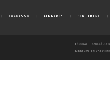
FACEBOOK
LINKEDIN
PINTEREST
FŐOLDAL
SZOLGÁLTAT
MINDEN VÁLLALKOZÁSNAK 