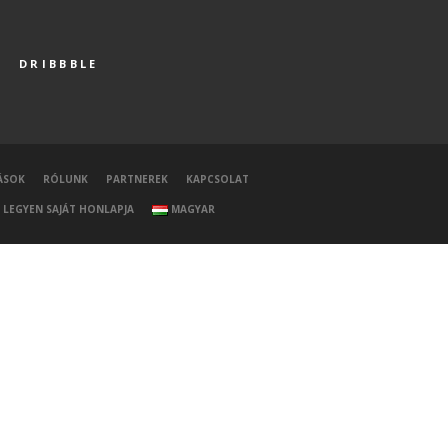
DRIBBBLE
ÁSOK
RÓLUNK
PARTNEREK
KAPCSOLAT
LEGYEN SAJÁT HONLAPJA
MAGYAR