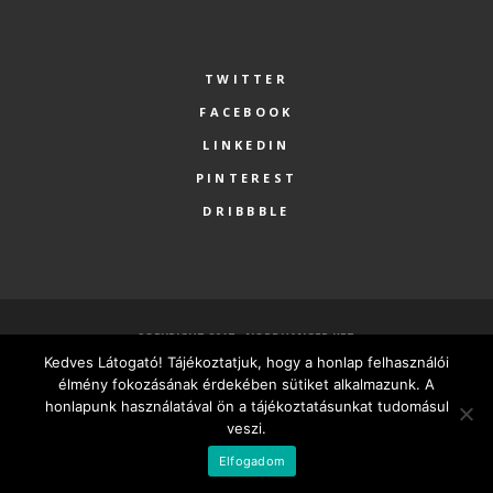
TWITTER
FACEBOOK
LINKEDIN
PINTEREST
DRIBBBLE
COPYRIGHT 2017 - NORDHANGER KFT.
Kedves Látogató! Tájékoztatjuk, hogy a honlap felhasználói
FŐOLDAL
SZOLGÁLTATÁSOK
RÓLUNK
PARTNEREK
élmény fokozásának érdekében sütiket alkalmazunk. A
KAPCSOLAT
MINDEN VÁLLALKOZÁSNAK LEGYEN SAJÁT HONLAPJA
honlapunk használatával ön a tájékoztatásunkat tudomásul
veszi.
MAGYAR
Elfogadom