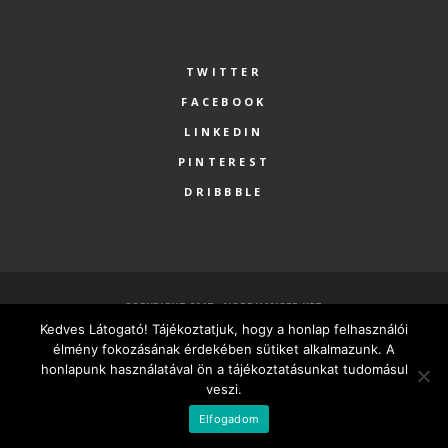
TWITTER
FACEBOOK
LINKEDIN
PINTEREST
DRIBBBLE
COPYRIGHT 2017 - NORDHANGER KFT.
Kedves Látogató! Tájékoztatjuk, hogy a honlap felhasználói
FŐOLDAL
SZOLGÁLTATÁSOK
RÓLUNK
PARTNEREK
élmény fokozásának érdekében sütiket alkalmazunk. A
KAPCSOLAT
MINDEN VÁLLALKOZÁSNAK LEGYEN SAJÁT HONLAPJA
honlapunk használatával ön a tájékoztatásunkat tudomásul
veszi.
MAGYAR
Elfogadom